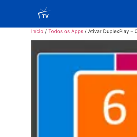
Início
/
Todos os Apps
/ Ativar DuplexPlay –