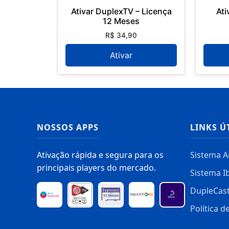
Ativar DuplexTV – Licença
Ati
12 Meses
R$
34,90
Ativar
NOSSOS APPS
LINKS Ú
Ativação rápida e segura para os
Sistema A
principais players do mercado.
Sistema I
DupleCas
Política d