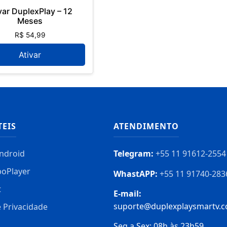
var DuplexPlay – 12
Meses
R$
54,99
Ativar
TEIS
ATENDIMENTO
ndroid
Telegram:
+55 11 91612-2554
boPlayer
WhastAPP:
+55 11 91740-283
t
E-mail:
suporte@duplexplaysmartv.c
e Privacidade
Seg a Sex: 08h às 23h59