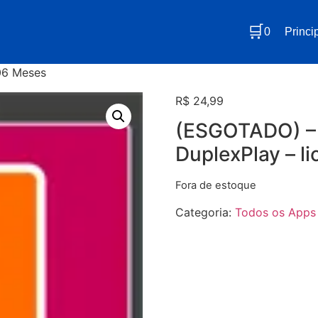
🛒
0
Princi
 06 Meses
R$
24,99
(ESGOTADO) – A
DuplexPlay – l
Fora de estoque
Categoria:
Todos os Apps