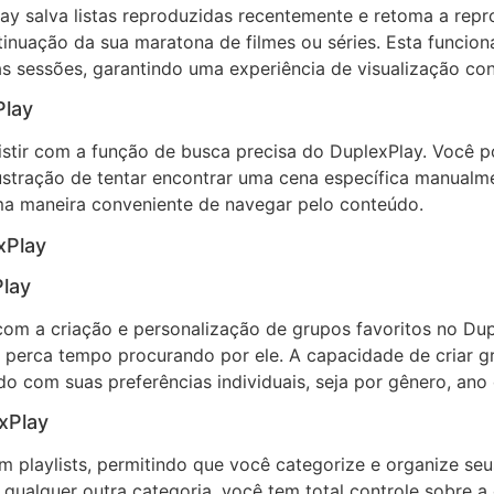
y salva listas reproduzidas recentemente e retoma a repr
nuação da sua maratona de filmes ou séries. Esta funciona
s sessões, garantindo uma experiência de visualização con
Play
stir com a função de busca precisa do DuplexPlay. Você po
ustração de tentar encontrar uma cena específica manualme
ma maneira conveniente de navegar pelo conteúdo.
xPlay
Play
om a criação e personalização de grupos favoritos no Duple
 perca tempo procurando por ele. A capacidade de criar g
 com suas preferências individuais, seja por gênero, ano 
xPlay
 playlists, permitindo que você categorize e organize se
 qualquer outra categoria, você tem total controle sobre 