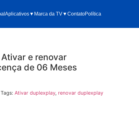
pal
Aplicativos▼
Marca da TV▼
Contato
Política
tivar e renovar
icença de 06 Meses
Tags:
Ativar duplexplay
,
renovar duplexplay