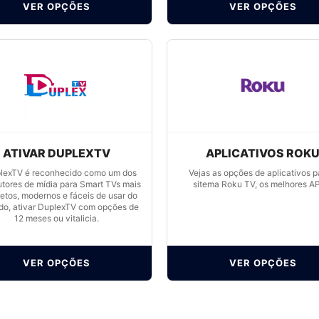
VER OPÇÕES
VER OPÇÕES
ATIVAR DUPLEXTV
APLICATIVOS ROK
lexTV é reconhecido como um dos
Vejas as opções de aplicativos p
utores de mídia para Smart TVs mais
sitema Roku TV, os melhores A
etos, modernos e fáceis de usar do
o, ativar DuplexTV com opções de
12 meses ou vitalicia.
VER OPÇÕES
VER OPÇÕES