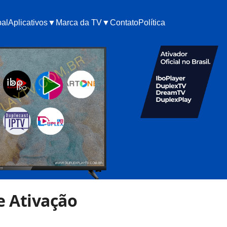
pal
Aplicativos▼
Marca da TV▼
Contato
Política
 e Ativação