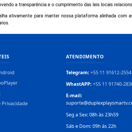
movendo a transparência e o cumprimento das leis locais relacio
ha ativamente para manter nossa plataforma alinhada com as 
rios.
TEIS
ATENDIMENTO
ndroid
Telegram:
+55 11 91612-2554
boPlayer
WhastAPP:
+55 11 91740-283
t
E-mail:
suporte@duplexplaysmartv.c
e Privacidade
Seg a Sex: 08h às 23h59
Sáb e Dom: 09h às 22h