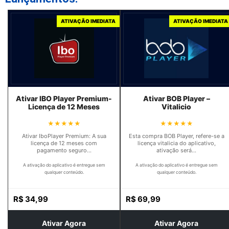
ATIVAÇÃO IMEDIATA
ATIVAÇÃO IMEDIATA
Ativar IBO Player Premium-
Ativar BOB Player –
Licença de 12 Meses
Vitalicio
★★★★★
★★★★★
Ativar IboPlayer Premium: A sua
Esta compra BOB Player, refere-se a
licença de 12 meses com
licença vitalicia do aplicativo,
pagamento seguro…
ativação será…
A ativação do aplicativo é entregue sem
A ativação do aplicativo é entregue sem
qualquer conteúdo.
qualquer conteúdo.
R$
34,99
R$
69,99
Ativar Agora
Ativar Agora