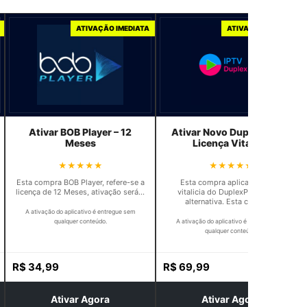
ATIVAÇÃO IMEDIATA
ATIVAÇÃO IMEDIATA
Ativar BOB Player – 12
Ativar Novo Duplex Play –
Meses
Licença Vitalícia
★★★★★
★★★★★
Esta compra BOB Player, refere-se a
Esta compra aplica a licença
licença de 12 Meses, ativação será…
vitalicia do DuplexPlay versão
alternativa. Esta compra…
A ativação do aplicativo é entregue sem
qualquer conteúdo.
A ativação do aplicativo é entregue sem
qualquer conteúdo.
R$
34,99
R$
69,99
Ativar Agora
Ativar Agora