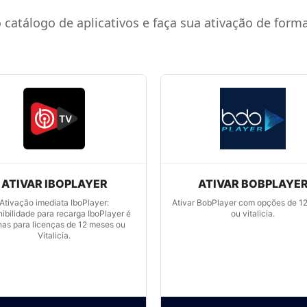
 catálogo de aplicativos e faça sua ativação de forma
ATIVAR IBOPLAYER
ATIVAR BOBPLAYE
Ativação imediata IboPlayer:
Ativar BobPlayer com opções de 1
nibilidade para recarga IboPlayer é
ou vitalicia.
as para licenças de 12 meses ou
Vitalicia.