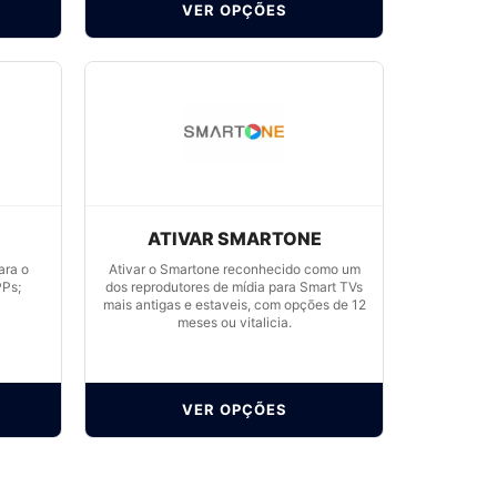
VER OPÇÕES
U
ATIVAR SMARTONE
ara o
Ativar o Smartone reconhecido como um
PPs;
dos reprodutores de mídia para Smart TVs
mais antigas e estaveis, com opções de 12
meses ou vitalicia.
VER OPÇÕES