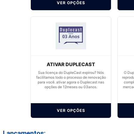
VER OPÇÕES
ATIVAR DUPLECAST
Sua licença do DupleCast expirou? Nós
O Dup
facilitamos todo o processo de renovação
reprod
para você. ativar agora o Duplecast nas
compl
opções de 12meses ou 03anos.
mercad
VER OPÇÕES
Lançamentos: