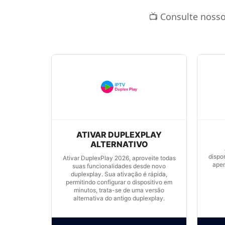
📺 Consulte nosso
ATIVAR DUPLEXPLAY
ALTERNATIVO
dispo
Ativar DuplexPlay 2026, aproveite todas
apen
suas funcionalidades desde novo
duplexplay. Sua ativação é rápida,
permitindo configurar o dispositivo em
minutos, trata-se de uma versão
alternativa do antigo duplexplay.