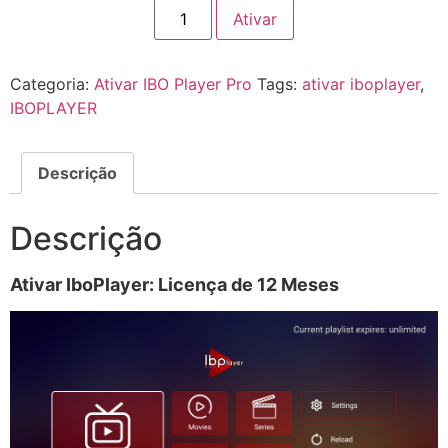
Ativar
Categoria:
Ativar IBO Player Pro
Tags:
ativar iboplayer
,
IBOPLAYER
Descrição
Descrição
Ativar IboPlayer: Licença de 12 Meses